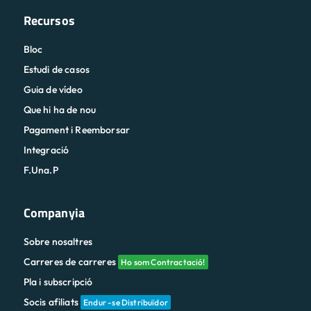
Recursos
Bloc
Estudi de casos
Guia de vídeo
Que hi ha de nou
Pagament i Reemborsar
Integració
F.Una.P
Companyia
Sobre nosaltres
Carreres de carreres
Ho som Contractació!
Pla i subscripció
Socis afiliats
Endur -se Distribuïdor