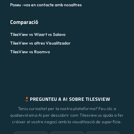
Poseu -vos en contacte amb nosaltres
Comparació
TilesView vs Wizart vs Salavo
TilesView vs altres Visualitzador
TilesView vs Roomvo
PREGUNTEU A AI SOBRE TILESVIEW
Teniu curiositat per la nostra plataforma? Feu clic a
qualsevol eina Ai per descobrir com Tilesview us ajuda a fer
créixer el vostre negoci amb la visualització de superfície.