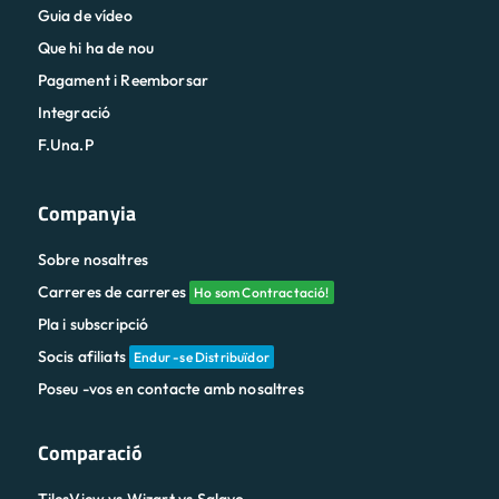
Guia de vídeo
Que hi ha de nou
Pagament i Reemborsar
Integració
F.Una.P
Companyia
Sobre nosaltres
Carreres de carreres
Ho som Contractació!
Pla i subscripció
Socis afiliats
Endur -se Distribuïdor
Poseu -vos en contacte amb nosaltres
Comparació