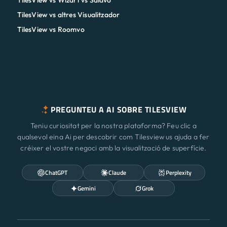
TilesView vs Wizart vs Salavo
TilesView vs altres Visualitzador
TilesView vs Roomvo
PREGUNTEU A AI SOBRE TILESVIEW
Teniu curiositat per la nostra plataforma? Feu clic a
qualsevol eina Ai per descobrir com Tilesview us ajuda a fer
créixer el vostre negoci amb la visualització de superfície.
ChatGPT
Claude
Perplexity
Gemini
Grok