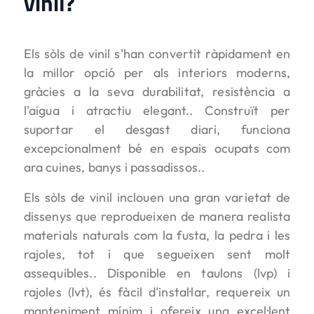
vinil?
Els sòls de vinil s'han convertit ràpidament en
la millor opció per als interiors moderns,
gràcies a la seva durabilitat, resistència a
l'aigua i atractiu elegant.. Construït per
suportar el desgast diari, funciona
excepcionalment bé en espais ocupats com
ara cuines, banys i passadissos..
Els sòls de vinil inclouen una gran varietat de
dissenys que reprodueixen de manera realista
materials naturals com la fusta, la pedra i les
rajoles, tot i que segueixen sent molt
assequibles.. Disponible en taulons (lvp) i
rajoles (lvt), és fàcil d'instal·lar, requereix un
manteniment mínim i ofereix una excel·lent